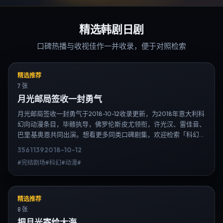
精选韩剧日剧
口碑热播与收视佳作一并收录，便于对照检索
精选推荐
7 张
月光邮局签收一封勇气
月光邮局签收一封勇气于2018-10-12收录更新，为2018年意大利科
幻向动漫条目，毕赣执导，佛罗伦斯·皮尤领衔，许光汉、雷佳音、
巴里·基奥恩共同出演。想看更多同类口碑剧集，欢迎检索「科幻」
「意大利」或对比同期热播榜单；免费在线观看最新日韩电视剧需
3561
139
2018-10-12
求可通过日韩热播站内搜索扩展到韩剧日剧片单、演员作品与高清
#完结剧场#科幻#动漫#
连载信息，延伸检索日韩电视剧、韩剧全集、日剧高清等长尾词。
精选推荐
8 张
把月光寄给大海