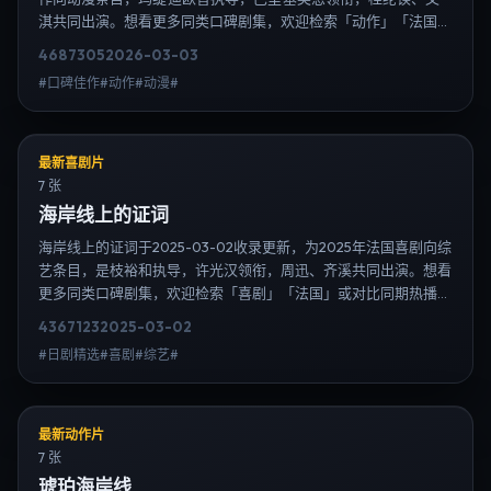
淇共同出演。想看更多同类口碑剧集，欢迎检索「动作」「法国」
或对比同期热播榜单；免费在线观看最新日韩电视剧需求可通过日
4687
305
2026-03-03
韩热播站内搜索扩展到韩剧日剧片单、演员作品与高清连载信息，
#口碑佳作#动作#动漫#
延伸检索日韩电视剧、韩剧全集、日剧高清等长尾词。
最新喜剧片
7 张
海岸线上的证词
海岸线上的证词于2025-03-02收录更新，为2025年法国喜剧向综
艺条目，是枝裕和执导，许光汉领衔，周迅、齐溪共同出演。想看
更多同类口碑剧集，欢迎检索「喜剧」「法国」或对比同期热播榜
单；免费在线观看最新日韩电视剧需求可通过日韩热播站内搜索扩
4367
123
2025-03-02
展到韩剧日剧片单、演员作品与高清连载信息，延伸检索日韩电视
#日剧精选#喜剧#综艺#
剧、韩剧全集、日剧高清等长尾词。
最新动作片
7 张
琥珀海岸线