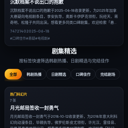
沉默档案不说出口的抱歉
沉默档案不说出口的抱歉于2025-06-18收录更新，为2025年加拿
大悬疑向电视剧条目，李安执导，奥斯卡·伊萨克领衔，阮经天、蒋
奇明、松隆子共同出演。想看更多同类口碑剧集，欢迎检索「悬
疑」「加拿大」或对比同期热播榜单；免费在线观看最新日韩电视
7472
140
2025-06-18
剧需求可通过日韩热播站内搜索扩展到韩剧日剧片单、演员作品与
#口碑佳作#悬疑#电视剧#
高清连载信息，延伸检索日韩电视剧、韩剧全集、日剧高清等长尾
词。
剧集精选
按标签快速筛选韩剧热播、日剧精选与完结佳作
全部
韩剧热播
日剧精选
口碑佳作
完结剧场
热门科幻片
7 张
月光邮局签收一封勇气
月光邮局签收一封勇气于2018-10-12收录更新，为2018年意大利科
幻向动漫条目，毕赣执导，佛罗伦斯·皮尤领衔，许光汉、雷佳音、