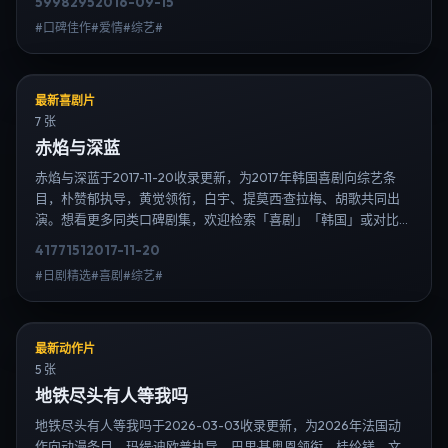
5998
295
2016-09-15
站内搜索扩展到韩剧日剧片单、演员作品与高清连载信息，延伸检
#口碑佳作#爱情#综艺#
索日韩电视剧、韩剧全集、日剧高清等长尾词。
最新喜剧片
7 张
赤焰与深蓝
赤焰与深蓝于2017-11-20收录更新，为2017年韩国喜剧向综艺条
目，朴赞郁执导，黄觉领衔，白宇、提莫西·查拉梅、胡歌共同出
演。想看更多同类口碑剧集，欢迎检索「喜剧」「韩国」或对比同
期热播榜单；免费在线观看最新日韩电视剧需求可通过日韩热播站
4177
151
2017-11-20
内搜索扩展到韩剧日剧片单、演员作品与高清连载信息，延伸检索
#日剧精选#喜剧#综艺#
日韩电视剧、韩剧全集、日剧高清等长尾词。
最新动作片
5 张
地铁尽头有人等我吗
地铁尽头有人等我吗于2026-03-03收录更新，为2026年法国动
作向动漫条目，玛缇·迪欧普执导，巴里·基奥恩领衔，桂纶镁、文