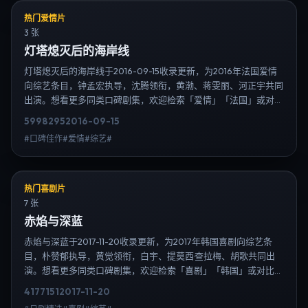
热门爱情片
3 张
灯塔熄灭后的海岸线
灯塔熄灭后的海岸线于2016-09-15收录更新，为2016年法国爱情
向综艺条目，钟孟宏执导，沈腾领衔，黄渤、蒋雯丽、河正宇共同
出演。想看更多同类口碑剧集，欢迎检索「爱情」「法国」或对比
同期热播榜单；免费在线观看最新日韩电视剧需求可通过日韩热播
5998
295
2016-09-15
站内搜索扩展到韩剧日剧片单、演员作品与高清连载信息，延伸检
#口碑佳作#爱情#综艺#
索日韩电视剧、韩剧全集、日剧高清等长尾词。
热门喜剧片
7 张
赤焰与深蓝
赤焰与深蓝于2017-11-20收录更新，为2017年韩国喜剧向综艺条
目，朴赞郁执导，黄觉领衔，白宇、提莫西·查拉梅、胡歌共同出
演。想看更多同类口碑剧集，欢迎检索「喜剧」「韩国」或对比同
期热播榜单；免费在线观看最新日韩电视剧需求可通过日韩热播站
4177
151
2017-11-20
内搜索扩展到韩剧日剧片单、演员作品与高清连载信息，延伸检索