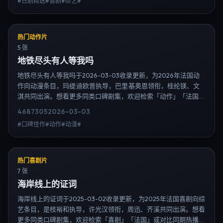
#日剧精选#喜剧#综艺#
日韩电视剧、韩剧全集、日剧高清等长尾词。
热门动作片
5 张
地铁尽头有人等我吗
地铁尽头有人等我吗于2026-03-03收录更新，为2026年法国动
作向动漫条目，玛缇·迪欧普执导，巴里·基奥恩领衔，桂纶镁、文
淇共同出演。想看更多同类口碑剧集，欢迎检索「动作」「法国」
或对比同期热播榜单；免费在线观看最新日韩电视剧需求可通过日
4687
305
2026-03-03
韩热播站内搜索扩展到韩剧日剧片单、演员作品与高清连载信息，
#口碑佳作#动作#动漫#
延伸检索日韩电视剧、韩剧全集、日剧高清等长尾词。
热门喜剧片
7 张
海岸线上的证词
海岸线上的证词于2025-03-02收录更新，为2025年法国喜剧向综
艺条目，是枝裕和执导，许光汉领衔，周迅、齐溪共同出演。想看
更多同类口碑剧集，欢迎检索「喜剧」「法国」或对比同期热播榜