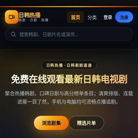
日韩热播
首页
分类
登录
注册
韩剧 · 日剧 · 热播
日韩热播
· 日韩新剧速递
免费在线观看最新日韩电视剧
聚合热播韩剧、口碑日剧与高分榜单条目；清爽排版、连载
进展一目了然，手机与电脑均可流畅点播追剧。
浏览剧集
精选片单