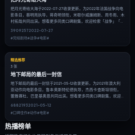
把月光寄给大海于2022-07-27收录更新，为2022年法国战争向电
影条目，蔡明亮执导，蒋奇明领衔，米歇尔·威廉姆斯、周冬雨、木
村拓哉共同出演。想看更多同类口碑剧集，欢迎检索「战争」「法
国」或对比同期热播榜单；免费在线观看最新日韩电视剧需求可通
3909
257
2022-07-27
过日韩热播站内搜索扩展到韩剧日剧片单、演员作品与高清连载信
#完结剧场#战争#电影#
息，延伸检索日韩电视剧、韩剧全集、日剧高清等长尾词。
精选推荐
3 张
地下邮局的最后一封信
地下邮局的最后一封信于2021-05-12收录更新，为2021年澳大利
亚动作向电影条目，鲁本·奥斯特伦德执导，杰西卡·查斯坦领衔，
蕾雅·赛杜、巴里·基奥恩共同出演。想看更多同类口碑剧集，欢迎
检索「动作」「澳大利亚」或对比同期热播榜单；免费在线观看最
6882
193
2021-05-12
新日韩电视剧需求可通过日韩热播站内搜索扩展到韩剧日剧片单、
#口碑佳作#动作#电影#
演员作品与高清连载信息，延伸检索日韩电视剧、韩剧全集、日剧
高清等长尾词。
热播榜单