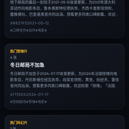
地下邮局的最后一封信于2021-05-12收录更新，为2021年澳大利
亚动作向电影条目，鲁本·奥斯特伦德执导，杰西卡·查斯坦领衔，
蕾雅·赛杜、巴里·基奥恩共同出演。想看更多同类口碑剧集，欢迎
检索「动作」「澳大利亚」或对比同期热播榜单；免费在线观看最
6882
193
2021-05-12
新日韩电视剧需求可通过日韩热播站内搜索扩展到韩剧日剧片单、
#口碑佳作#动作#电影#
演员作品与高清连载信息，延伸检索日韩电视剧、韩剧全集、日剧
高清等长尾词。
热门惊悚片
4 张
冬日邮局不加急
冬日邮局不加急于2024-07-17收录更新，为2024年法国惊悚向电
影条目，丹尼斯·维伦纽瓦执导，段奕宏领衔，黄觉、阮经天、雷佳
音共同出演。想看更多同类口碑剧集，欢迎检索「惊悚」「法国」
或对比同期热播榜单；免费在线观看最新日韩电视剧需求可通过日
4711
304
2024-07-17
韩热播站内搜索扩展到韩剧日剧片单、演员作品与高清连载信息，
#完结剧场#惊悚#电影#
延伸检索日韩电视剧、韩剧全集、日剧高清等长尾词。
热门科幻片
7 张