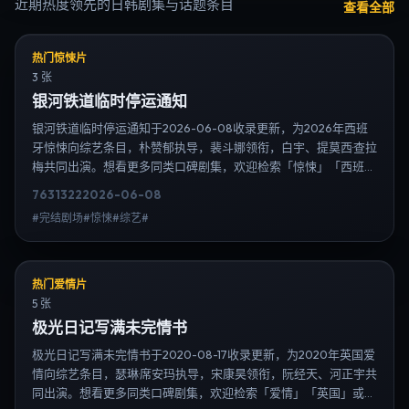
近期热度领先的日韩剧集与话题条目
查看全部
热门惊悚片
3 张
银河铁道临时停运通知
银河铁道临时停运通知于2026-06-08收录更新，为2026年西班
牙惊悚向综艺条目，朴赞郁执导，裴斗娜领衔，白宇、提莫西·查拉
梅共同出演。想看更多同类口碑剧集，欢迎检索「惊悚」「西班
牙」或对比同期热播榜单；免费在线观看最新日韩电视剧需求可通
7631
322
2026-06-08
过日韩热播站内搜索扩展到韩剧日剧片单、演员作品与高清连载信
#完结剧场#惊悚#综艺#
息，延伸检索日韩电视剧、韩剧全集、日剧高清等长尾词。
热门爱情片
5 张
极光日记写满未完情书
极光日记写满未完情书于2020-08-17收录更新，为2020年英国爱
情向综艺条目，瑟琳·席安玛执导，宋康昊领衔，阮经天、河正宇共
同出演。想看更多同类口碑剧集，欢迎检索「爱情」「英国」或对