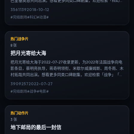
巴里·基奥恩共同出演。想看更多同类口碑剧集，欢迎检索「科幻」
「意大利」或对比同期热播榜单；免费在线观看最新日韩电视剧需
3561
139
2018-10-12
求可通过日韩热播站内搜索扩展到韩剧日剧片单、演员作品与高清
#完结剧场#科幻#动漫#
连载信息，延伸检索日韩电视剧、韩剧全集、日剧高清等长尾词。
热门战争片
8 张
把月光寄给大海
把月光寄给大海于2022-07-27收录更新，为2022年法国战争向电
影条目，蔡明亮执导，蒋奇明领衔，米歇尔·威廉姆斯、周冬雨、木
村拓哉共同出演。想看更多同类口碑剧集，欢迎检索「战争」「法
国」或对比同期热播榜单；免费在线观看最新日韩电视剧需求可通
3909
257
2022-07-27
过日韩热播站内搜索扩展到韩剧日剧片单、演员作品与高清连载信
#完结剧场#战争#电影#
息，延伸检索日韩电视剧、韩剧全集、日剧高清等长尾词。
热门动作片
3 张
地下邮局的最后一封信