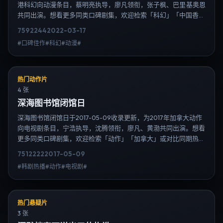
港科幻向动漫条目，蔡明亮执导，廖凡领衔，张子枫、巴里·基奥恩
共同出演。想看更多同类口碑剧集，欢迎检索「科幻」「中国香
港」或对比同期热播榜单；免费在线观看最新日韩电视剧需求可通
7592
244
2022-03-17
过日韩热播站内搜索扩展到韩剧日剧片单、演员作品与高清连载信
#口碑佳作#科幻#动漫#
息，延伸检索日韩电视剧、韩剧全集、日剧高清等长尾词。
热门动作片
4 张
深海图书馆闭馆日
深海图书馆闭馆日于2017-05-09收录更新，为2017年加拿大动作
向电视剧条目，宁浩执导，沈腾领衔，廖凡、黄渤共同出演。想看
更多同类口碑剧集，欢迎检索「动作」「加拿大」或对比同期热播
榜单；免费在线观看最新日韩电视剧需求可通过日韩热播站内搜索
7512
222
2017-05-09
扩展到韩剧日剧片单、演员作品与高清连载信息，延伸检索日韩电
#韩剧热播#动作#电视剧#
视剧、韩剧全集、日剧高清等长尾词。
热门悬疑片
3 张