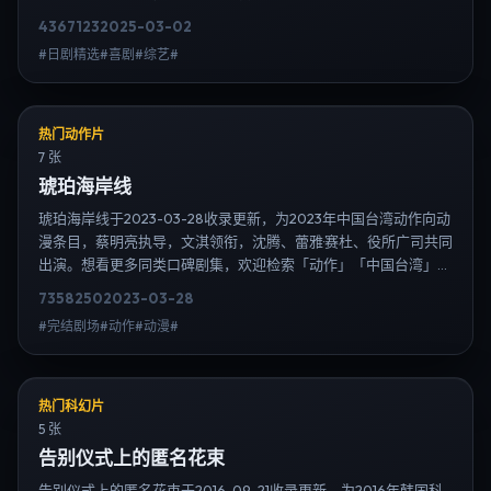
单；免费在线观看最新日韩电视剧需求可通过日韩热播站内搜索扩
4367
123
2025-03-02
展到韩剧日剧片单、演员作品与高清连载信息，延伸检索日韩电视
#日剧精选#喜剧#综艺#
剧、韩剧全集、日剧高清等长尾词。
热门动作片
7 张
琥珀海岸线
琥珀海岸线于2023-03-28收录更新，为2023年中国台湾动作向动
漫条目，蔡明亮执导，文淇领衔，沈腾、蕾雅·赛杜、役所广司共同
出演。想看更多同类口碑剧集，欢迎检索「动作」「中国台湾」或
对比同期热播榜单；免费在线观看最新日韩电视剧需求可通过日韩
7358
250
2023-03-28
热播站内搜索扩展到韩剧日剧片单、演员作品与高清连载信息，延
#完结剧场#动作#动漫#
伸检索日韩电视剧、韩剧全集、日剧高清等长尾词。
热门科幻片
5 张
告别仪式上的匿名花束
告别仪式上的匿名花束于2016-09-21收录更新，为2016年韩国科