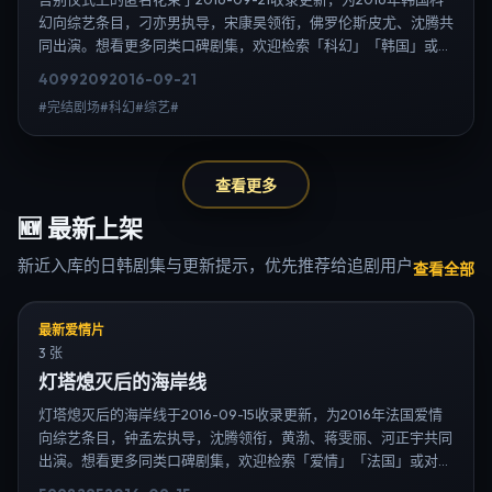
幻向综艺条目，刁亦男执导，宋康昊领衔，佛罗伦斯·皮尤、沈腾共
同出演。想看更多同类口碑剧集，欢迎检索「科幻」「韩国」或对
比同期热播榜单；免费在线观看最新日韩电视剧需求可通过日韩热
4099
209
2016-09-21
播站内搜索扩展到韩剧日剧片单、演员作品与高清连载信息，延伸
#完结剧场#科幻#综艺#
检索日韩电视剧、韩剧全集、日剧高清等长尾词。
查看更多
🆕
最新上架
新近入库的日韩剧集与更新提示，优先推荐给追剧用户
查看全部
最新爱情片
3 张
灯塔熄灭后的海岸线
灯塔熄灭后的海岸线于2016-09-15收录更新，为2016年法国爱情
向综艺条目，钟孟宏执导，沈腾领衔，黄渤、蒋雯丽、河正宇共同
出演。想看更多同类口碑剧集，欢迎检索「爱情」「法国」或对比
同期热播榜单；免费在线观看最新日韩电视剧需求可通过日韩热播