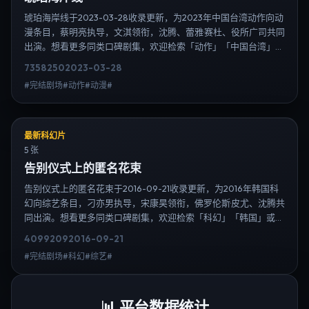
琥珀海岸线于2023-03-28收录更新，为2023年中国台湾动作向动
漫条目，蔡明亮执导，文淇领衔，沈腾、蕾雅·赛杜、役所广司共同
出演。想看更多同类口碑剧集，欢迎检索「动作」「中国台湾」或
对比同期热播榜单；免费在线观看最新日韩电视剧需求可通过日韩
7358
250
2023-03-28
热播站内搜索扩展到韩剧日剧片单、演员作品与高清连载信息，延
#完结剧场#动作#动漫#
伸检索日韩电视剧、韩剧全集、日剧高清等长尾词。
最新科幻片
5 张
告别仪式上的匿名花束
告别仪式上的匿名花束于2016-09-21收录更新，为2016年韩国科
幻向综艺条目，刁亦男执导，宋康昊领衔，佛罗伦斯·皮尤、沈腾共
同出演。想看更多同类口碑剧集，欢迎检索「科幻」「韩国」或对
比同期热播榜单；免费在线观看最新日韩电视剧需求可通过日韩热
4099
209
2016-09-21
播站内搜索扩展到韩剧日剧片单、演员作品与高清连载信息，延伸
#完结剧场#科幻#综艺#
检索日韩电视剧、韩剧全集、日剧高清等长尾词。
📊
平台数据统计