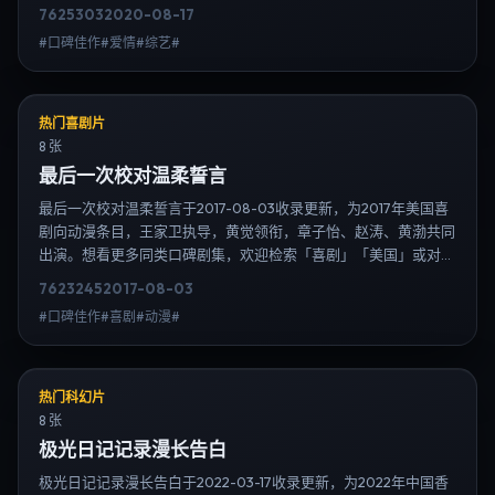
比同期热播榜单；免费在线观看最新日韩电视剧需求可通过日韩热
7625
303
2020-08-17
播站内搜索扩展到韩剧日剧片单、演员作品与高清连载信息，延伸
#口碑佳作#爱情#综艺#
检索日韩电视剧、韩剧全集、日剧高清等长尾词。
热门喜剧片
8 张
最后一次校对温柔誓言
最后一次校对温柔誓言于2017-08-03收录更新，为2017年美国喜
剧向动漫条目，王家卫执导，黄觉领衔，章子怡、赵涛、黄渤共同
出演。想看更多同类口碑剧集，欢迎检索「喜剧」「美国」或对比
同期热播榜单；免费在线观看最新日韩电视剧需求可通过日韩热播
7623
245
2017-08-03
站内搜索扩展到韩剧日剧片单、演员作品与高清连载信息，延伸检
#口碑佳作#喜剧#动漫#
索日韩电视剧、韩剧全集、日剧高清等长尾词。
热门科幻片
8 张
极光日记记录漫长告白
极光日记记录漫长告白于2022-03-17收录更新，为2022年中国香